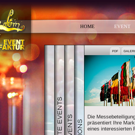
HOME
EVENT
EVENT
CORPORATE EVENT
PUBLIC EVENTS
CONVENTION
PDF
GALER
Die Messebeteiligung
präsentiert Ihre Mar
eines interessierten