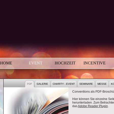
HOME
EVENT
HOCHZEIT
INCENTIVE
PORATE EVENT
PUBLIC EVENTS
CONVENTION
PDF
GALERIE
CHARITY - EVENT
SEMINARE
MESSE
K
Conventions als PDF-Broschü
Hier können Sie einzelne Sei
herunterladen. Zum Betrachten
das
Adobe Reader Plugin
.