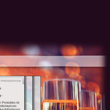
CONVENTION
PRIVATE EVENTS
TPRÄSENTATION
n
 -
 Produktes ist
ntlichkeit ein
rkaufsförderung.