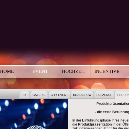
HOME
EVENT
HOCHZEIT
INCENTIVE
PORATE EVENT
PUBLIC EVENTS
PDF
GALERIE
CITY EVENT
ROAD SHOW
RELAUNCH
PRODUK
Produktpräsentatio
- die erste Berührung
In der Einführungsphase Ihres neuen
die
Produktpräsentation
in der Öffe
zukunftsweisender Schritt für die Ve