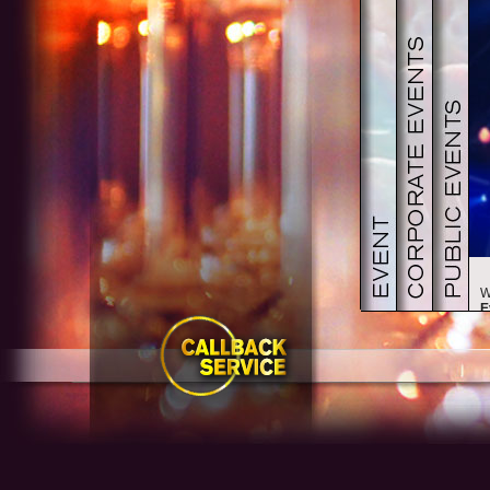
W
E
E
P
D
e
D
E
u
B
D