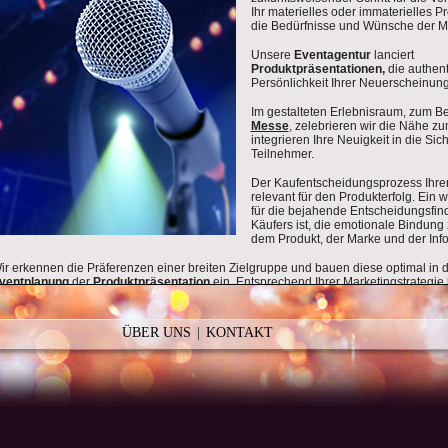
Ihr materielles oder immaterielles Pr
die Bedürfnisse und Wünsche der 
Unsere
Eventagentur
lanciert
Produktpräsentationen,
die authent
Persönlichkeit Ihrer
Neuerscheinung 
Im gestalteten Erlebnisraum, zum Bei
Messe
, zelebrieren wir die Nähe 
integrieren Ihre Neuigkeit in die Sic
Teilnehmer.
Der Kaufentscheidungsprozess Ihrer 
relevant für den Produkterfolg. Ein w
für die bejahende Entscheidungsfi
Käufers ist, die emotionale Bindung
dem Produkt, der Marke und der Info
ir erkennen die Präferenzen einer breiten Zielgruppe und bauen diese optimal in d
ventplanung
der
Produktpräsentation
ein. Entsprechend Ihrer Marketingstrategie 
vent Service
eine effiziente Eventstrategie.
DF
GALERIE
TEAMBUILDING
BETRIEBSFEIER
PDF
JUBILÄUM
GALERIE
ERÖFFNUNG / KICK
EVENT SERVICE
ieser
Public Event
verknüpft Ihre Marke mit der neuen Botschaft und integriert Ihre 
ÜBER UNS
KONTAKT
in imagereiches
Event.
ie erste Berührung Ihres Produktes mit dem potentiellen Kaufpublikum verankert u
ventagentur
auf der
Veranstaltung
langfristig in deren Erinnerungsvermögen. Die
nvergesslichen emotionalen Impressionen bei der Produktpräsentation wecken da
edürfnisse und die Wünsche zu erfüllen.
as brandneue Produkt positioniert unser
Eventplaner
in den Mittelpunkt der öffent