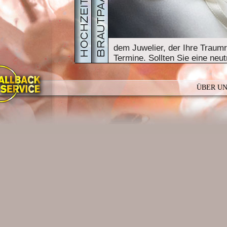
dem Juwelier, der Ihre Traumr
Termine. Sollten Sie eine neu
benötigen, bietet Ihnen unser
PDF
GALERIE
HOCHZ
an.
ÜBER U
Die Römer trugen Ihren
Traur
dass die Blutbahnen direkt z
Gefühle führen.
Im deutschsprachigen Raum t
der rechten Hand. Heutzutage
eigenen Wertung überlassen, 
Symbol tragen wollen.
Traditionell steht auf der Inn
Namen des Partners und de
Dank der Lasertechnik stehen 
Sofern genügend Platz vorhan