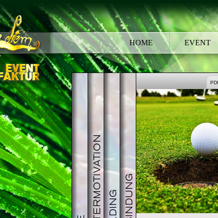
HOME
EVENT
INCENTIVE
MITARBEITERMOTIVATION
TEAMBUILDING
KUNDENBINDUNG
PD