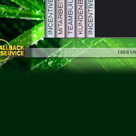
PDF
GALERIE
PDF
KREATIVE
PDF
GALE
G
ÜBER U